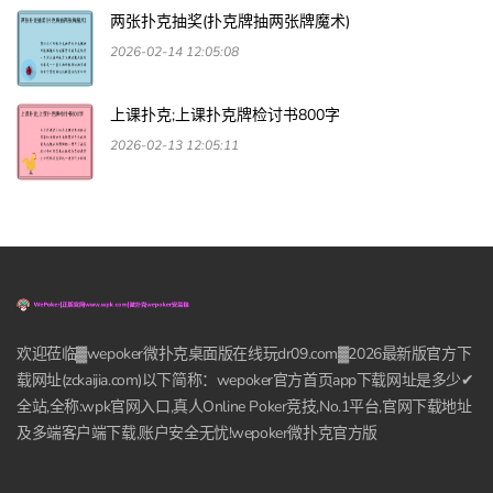
两张扑克抽奖(扑克牌抽两张牌魔术)
2026-02-14 12:05:08
上课扑克;上课扑克牌检讨书800字
2026-02-13 12:05:11
欢迎莅临▓wepoker微扑克桌面版在线玩dr09.com▓2026最新版官方下
载网址(zckaijia.com)以下简称：wepoker官方首页app下载网址是多少✔
全站,全称:wpk官网入口,真人Online Poker竞技,No.1平台,官网下载地址
及多端客户端下载,账户安全无忧!wepoker微扑克官方版