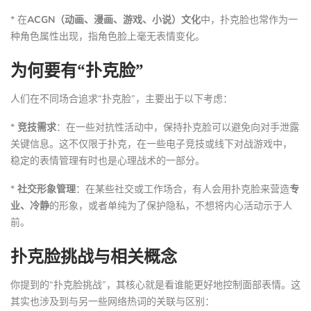
* 在
ACGN（动画、漫画、游戏、小说）文化
中，扑克脸也常作为一
种角色属性出现，指角色脸上毫无表情变化。
为何要有“扑克脸”
人们在不同场合追求“扑克脸”，主要出于以下考虑：
*
竞技需求
：在一些对抗性活动中，保持扑克脸可以避免向对手泄露
关键信息。这不仅限于扑克，在一些电子竞技或线下对战游戏中，
稳定的表情管理有时也是心理战术的一部分。
*
社交形象管理
：在某些社交或工作场合，有人会用扑克脸来营造
专
业、冷静
的形象，或者单纯为了保护隐私，不想将内心活动示于人
前。
扑克脸挑战与相关概念
你提到的“扑克脸挑战”，其核心就是看谁能更好地控制面部表情。这
其实也涉及到与另一些网络热词的关联与区别：