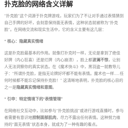
扑克脸的网络含义详解
“扑克脸”这个词源于扑克牌游戏，玩家们为了不让对手通过表情猜到
自己手牌的好坏，会刻意保持面无表情，这种状态就被称为“扑克
脸”。在网络交流和现实生活中，它的含义主要有这几层：
*
核心：隐藏真实情绪
这是扑克脸最基本的作用。就像打扑克时一样，无论是拿到了绝佳
好牌（内心狂喜）还是烂牌（内心崩溃），脸上都
波澜不惊
，让别
人无法洞察你的真实状态。在《魔术快斗》中，黑羽盗一就教导儿
子：“所谓扑克脸，是指无论牌好坏都不能有表情。魔术也一样……任
何时候都不能忘记保持扑克脸！” 这清晰地表明，扑克脸的核心目的
之一是
隐藏真实情绪和意图
。
*
引申：特定情境下的“表情管理”
在网络社交互动中，比如参与“扑克脸挑战”或进行游戏直播时，参与
者需要有意识地
控制面部肌肉
，尽力不露出任何表情。这种努力维
持的“面无表情”状态本身，就成为了一种有趣的看点。