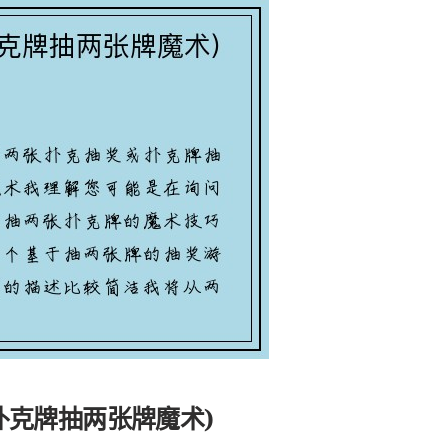
扑克牌抽两张牌魔术)