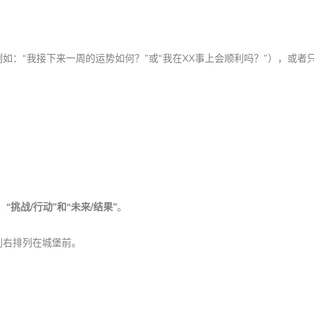
例如：“我接下来一周的运势如何？”或“我在XX事上会顺利吗？”），或者
、“挑战/行动”和“未来/结果”
。
到右排列在城堡前。