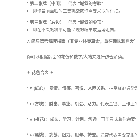
*
第二张牌（中间）
：代表
“城堡的考验”
即你当前面临的主要挑战或你需要采取的行动。
*
第三张牌（右边）
：代表
“城堡的尖顶”
即在不久的将来可能呈现的结果或运势走向。
2.
简易运势解读指南（非专业扑克算命，重在趣味和启发
你可以根据牌面的
花色
和
数字/人物
来进行综合解读。
✦ 花色含义 ✦
*
♥️ (红心)
：
爱情、情感、喜悦、人际关系
。抽到红心通常
*
♦️ (方块)
：
财富、事业、机会、活力
。代表金钱、工作上
*
♣️ (梅花)
：
成长、学习、计划、沟通
。可能意味着你需要
*
♠️ (黑桃)
：
挑战、阻力、思考、转变
。通常代表需要克服