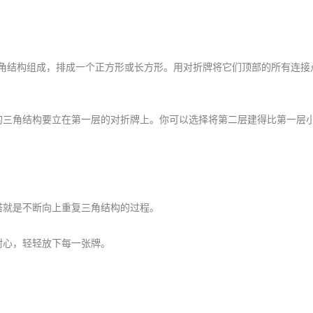
的三角结构组成，排成一个正方形或长方形。用对折牌将它们顶部的所有连接
层的三角结构要立在第一层的对折牌上。你可以选择将第二层建得比第一层
高塔就是不断向上重复三角结构的过程。
耐心，轻轻放下每一张牌。