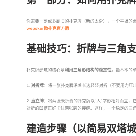
你需要一副或多副旧的扑克牌（新的太滑），一个平坦的
wepoker微扑克官方版
基础技巧：折牌与三角
扑克牌建筑的核心是
利用三角形结构的稳定性
。最基本的
1.
对折牌
：将一张扑克牌沿着长边轻轻对折（不要用力压出
2.
直立牌
：将两张未折叠的扑克牌以“人”字形相对而立，
对折的凹槽正好卡住两张牌的接缝。这样，一个稳定的三
建造步骤（以简易双塔