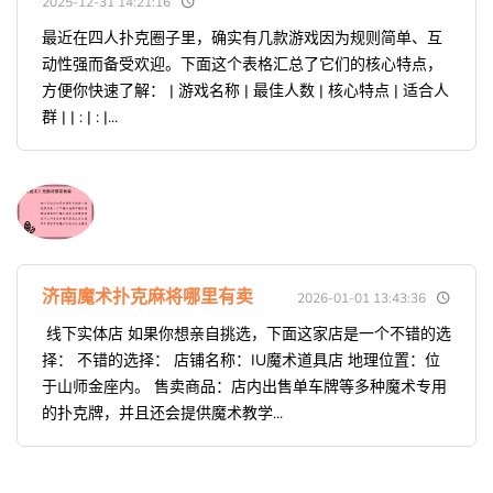
2025-12-31 14:21:16
最近在四人扑克圈子里，确实有几款游戏因为规则简单、互
动性强而备受欢迎。下面这个表格汇总了它们的核心特点，
方便你快速了解： | 游戏名称 | 最佳人数 | 核心特点 | 适合人
群 | | : | : |...
济南魔术扑克麻将哪里有卖
2026-01-01 13:43:36
️ 线下实体店 如果你想亲自挑选，下面这家店是一个不错的选
择： 不错的选择： 店铺名称：IU魔术道具店 地理位置：位
于山师金座内。 售卖商品：店内出售单车牌等多种魔术专用
的扑克牌，并且还会提供魔术教学...