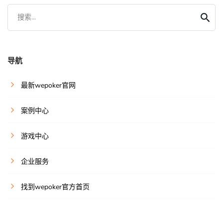
搜索...
导航
最新wepoker官网
案例中心
游戏中心
企业服务
找到wepoker官方首页