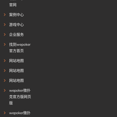
官网
案例中心
游戏中心
企业服务
找到wepoker
官方首页
网站地图
网站地图
网站地图
wepoker微扑
克官方版网页
版
wepoker微扑