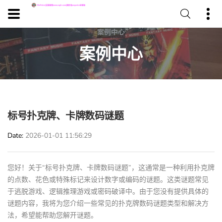
案例中心
标号扑克牌、卡牌数码谜题
Date
2026-01-01 11:56:29
您好！关于“标号扑克牌、卡牌数码谜题”，这通常是一种利用扑克牌
的点数、花色或特殊标记来设计数字或编码的谜题。这类谜题常见
于逃脱游戏、逻辑推理游戏或密码破译中。由于您没有提供具体的
谜题内容，我将为您介绍一些常见的扑克牌数码谜题类型和解决方
法，希望能帮助您解开谜题。