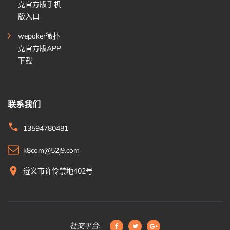
克官方版手机
版入口
wepoker微扑
克官方版APP
下载
联系我们
13594780481
k8com@52j9.com
遵义市许伶禁地402号
社交平台: