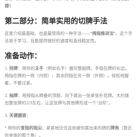
掷！
第二部分：简单实用的切牌手法
这里介绍最基础、也是最常用的一种手法——
“拇指推进法”
。这个手
法易于学习，且能提供很好的速度和直线稳定性。
准备动作：
1.
持牌
：用你的
主手
（例如右手）握住整副牌。手指在牌的长边，
拇指在牌的一侧（内侧），其余四指在另一侧（外侧）。轻松地握
着，不要过紧。
2.
抽牌
：用拇指从牌叠的顶部，向下搓出一张单张扑克牌。大约搓
出整张牌的2/3左右，让这张牌与其他牌形成一个“台阶”。
3.
关键握姿
：
* 用你的
食指的指尖
，紧紧地压住这张被你搓出来的牌的
牌角
（靠近
你身体的那个角）。