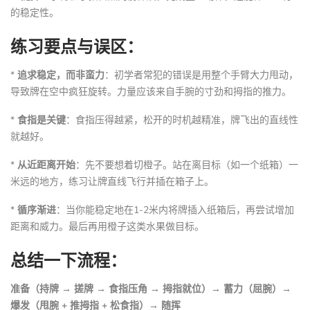
的稳定性。
练习要点与误区：
*
追求稳定，而非蛮力
：初学者常犯的错误是用整个手臂大力甩动，
导致牌在空中疯狂旋转。力量应该来自手腕的寸劲和拇指的推力。
*
食指是关键
：食指压得越紧，松开的时机越精准，牌飞出的直线性
就越好。
*
从近距离开始
：先不要想着切橙子。站在离目标（如一个纸箱）一
米远的地方，练习让牌直线飞行并插在箱子上。
*
循序渐进
：当你能稳定地在1-2米内将牌插入纸箱后，再尝试增加
距离和威力。最后再用橙子这类水果做目标。
总结一下流程：
准备（持牌 → 搓牌 → 食指压角 → 拇指就位）→ 蓄力（屈腕）→
爆发（甩腕 + 推拇指 + 松食指）→ 随挥