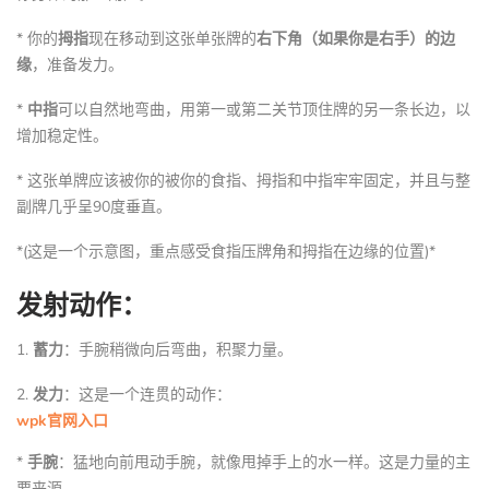
* 你的
拇指
现在移动到这张单张牌的
右下角（如果你是右手）的边
缘
，准备发力。
*
中指
可以自然地弯曲，用第一或第二关节顶住牌的另一条长边，以
增加稳定性。
* 这张单牌应该被你的被你的食指、拇指和中指牢牢固定，并且与整
副牌几乎呈90度垂直。
*(这是一个示意图，重点感受食指压牌角和拇指在边缘的位置)*
发射动作：
1.
蓄力
：手腕稍微向后弯曲，积聚力量。
2.
发力
：这是一个连贯的动作：
wpk官网入口
*
手腕
：猛地向前甩动手腕，就像甩掉手上的水一样。这是力量的主
要来源。