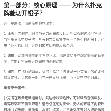
第一部分：核心原理 —— 为什么扑克
牌能切开橙子？
这不是魔法，而是简单的物理学：
1.
压强
：力的作用效果与受力面积成反比。扑克牌的边缘非常薄，
当它高速击中橙子时，所有的力量都集中在一个极小的面积上，产
生了巨大的压强，足以刺破并切割橙皮和果肉。
2.
速度
：动能与速度的平方成正比。你需要给扑克牌足够高的初速
度，才能让它获得足以完成切割的动能。
3.
刚性
：在飞行的瞬间，你的手指和手腕要赋予扑克牌足够的刚性
和稳定性，让它像一把小刀一样直线飞出，而不是在空中翻滚。
重要安全警告：
扑克牌在具备足够速度时，其边缘非常危险，可以轻易划伤皮肤、
击碎玻璃甚至伤害眼睛！请务必在绝对安全、无人的环境下向软质
目标（如纸箱、泡沫板、水果）练习，并且永远不要对人或动物投