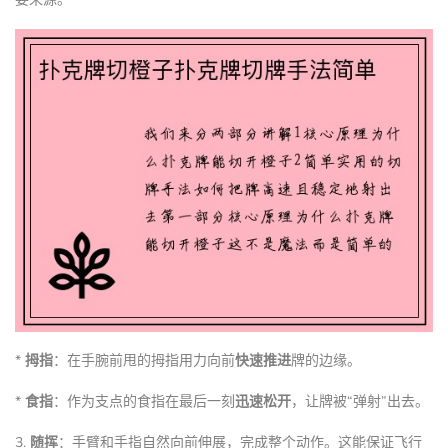
*
拇指
：在手腕前甩的拇指用力向前
快速推进
牌的边缘。
*
食指
：作为支点的食指在最后一刻
迅速松开
，让牌被“弹射”出去。
3.
随挥
：手臂和手指自然向前伸展，完成整个动作。这能保证飞行