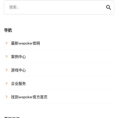
搜索...
导航
最新wepoker官网
案例中心
游戏中心
企业服务
找到wepoker官方首页