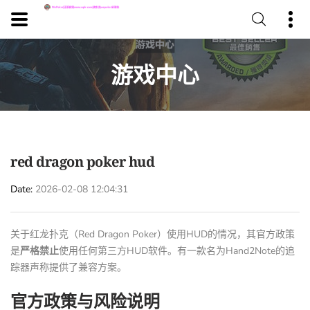
游戏中心
red dragon poker hud
Date
2026-02-08 12:04:31
关于红龙扑克（Red Dragon Poker）使用HUD的情况，其官方政策
是
严格禁止
使用任何第三方HUD软件。有一款名为Hand2Note的追
踪器声称提供了兼容方案。
官方政策与风险说明