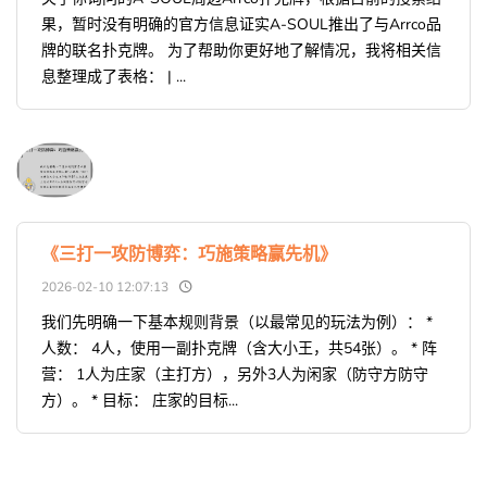
果，暂时没有明确的官方信息证实A-SOUL推出了与Arrco品
牌的联名扑克牌。 为了帮助你更好地了解情况，我将相关信
息整理成了表格： | ...
《三打一攻防博弈：巧施策略赢先机》
2026-02-10 12:07:13
我们先明确一下基本规则背景（以最常见的玩法为例）： *
人数： 4人，使用一副扑克牌（含大小王，共54张）。 * 阵
营： 1人为庄家（主打方），另外3人为闲家（防守方防守
方）。 * 目标： 庄家的目标...