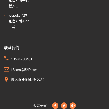
克官方版手机
版入口
wepoker微扑
克官方版APP
下载
联系我们
13594780481
k8com@52j9.com
遵义市许伶禁地402号
社交平台: