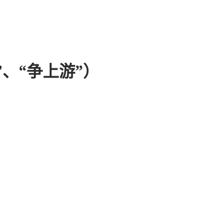
”、“争上游”）