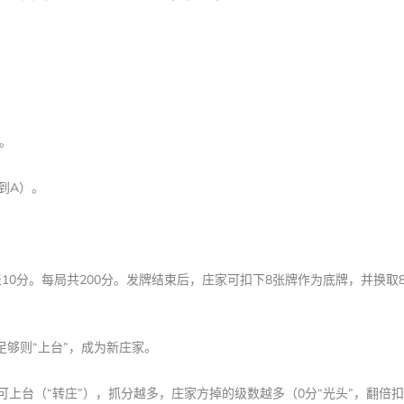
。
到A）。
代表10分。每局共200分。发牌结束后，庄家可扣下8张牌作为底牌，并换取
够则“上台”，成为新庄家。
可上台（“转庄”），抓分越多，庄家方掉的级数越多（0分“光头”，翻倍