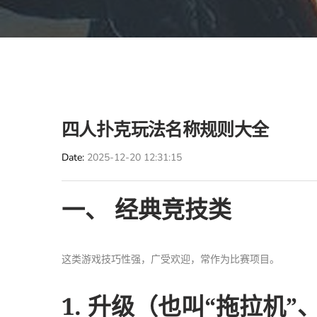
四人扑克玩法名称规则大全
Date
2025-12-20 12:31:15
一、 经典竞技类
这类游戏技巧性强，广受欢迎，常作为比赛项目。
1. 升级（也叫“拖拉机”、