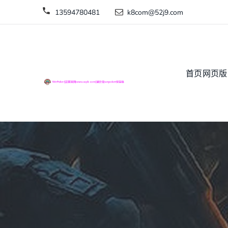
13594780481
k8com@52j9.com
首页网页版