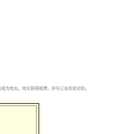
者成为地主。地主获得底牌，并与三名农民对抗。