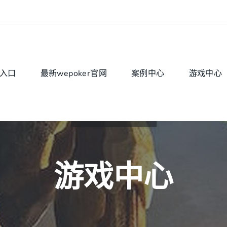
入口
最新wepoker官网
案例中心
游戏中心
游戏中心