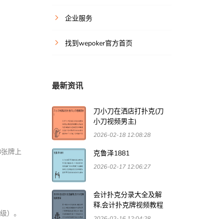
企业服务
找到wepoker官方首页
最新资讯
刀小刀在洒店打扑克(刀
小刀视频男主)
2026-02-18 12:08:28
8张牌上
克鲁泽1881
2026-02-17 12:06:27
会计扑克分录大全及解
释,会计扑克牌视频教程
扣级）。
2026-02-16 12:04:28