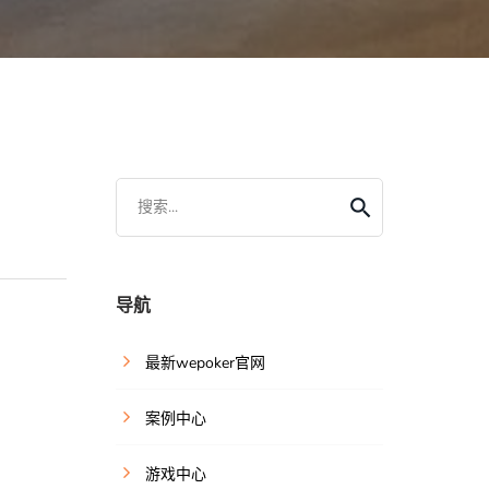
搜索...
导航
最新wepoker官网
案例中心
游戏中心