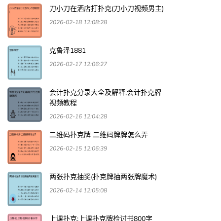
刀小刀在洒店打扑克(刀小刀视频男主)
2026-02-18 12:08:28
克鲁泽1881
2026-02-17 12:06:27
会计扑克分录大全及解释,会计扑克牌
视频教程
2026-02-16 12:04:28
二维码扑克牌 二维码牌牌怎么弄
2026-02-15 12:06:39
两张扑克抽奖(扑克牌抽两张牌魔术)
2026-02-14 12:05:08
上课扑克;上课扑克牌检讨书800字