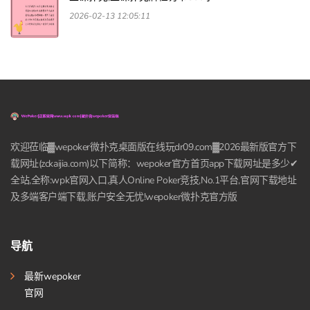
2026-02-13 12:05:11
欢迎莅临▓wepoker微扑克桌面版在线玩dr09.com▓2026最新版官方下
载网址(zckaijia.com)以下简称：wepoker官方首页app下载网址是多少✔
全站,全称:wpk官网入口,真人Online Poker竞技,No.1平台,官网下载地址
及多端客户端下载,账户安全无忧!wepoker微扑克官方版
导航
最新wepoker
官网