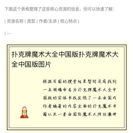
下面这个表格整理了这些核心资源的信息，你可以快速了解：
| 资源名称 | 类型 | 作者/主讲 | 核心特点 |
| :--